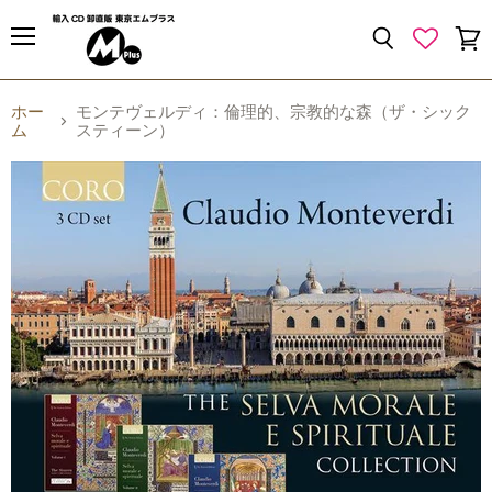
{{currency}}{{discount}} undefined
メ
検
カ
ニ
索
ー
View Cart
ュ
す
ト
ー
ホー
モンテヴェルディ：倫理的、宗教的な森（ザ・シック
る
を
ム
スティーン）
見
る