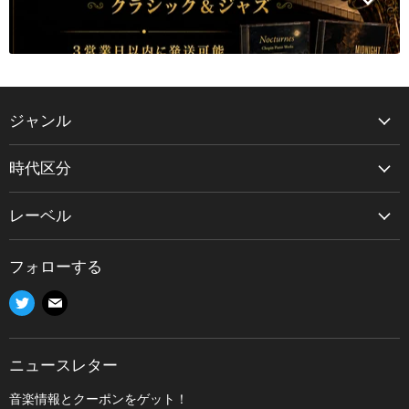
ジャンル
交響曲
時代区分
管弦楽曲
古楽/バロック
協奏曲
レーベル
古典派
室内楽曲
取扱レーベル一覧
ロマン派
ピアノ曲
フォローする
Analogphonic
後期ロマン派/近代
器楽曲
Twitter
E
Audax
20世紀以降
声楽曲/歌曲
で
メ
Bastille Musique
オペラ
見
ー
Coro
ニュースレター
つ
ル
吹奏楽/管楽器
Da Vinci Classics
け
で
音楽情報とクーポンをゲット！
ジャズ