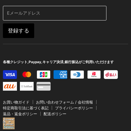
Indesens
て
見
日本語解説付き選択可
く
つ
Kairos
Eメールアドレス
全レーベル一覧
だ
け
NIFC
注目新譜
さ
て
Nostalgia
登録する
い
く
最近入荷
Onyx
だ
タイムセール
Signum
さ
い
Tactus
各種クレジット,Paypay,キャリア決済,銀行振込がご利用いただけます
お買い物ガイド
お問い合わせフォーム / 会社情報
特定商取引法に基づく表記
プライバシーポリシー
返品・返金ポリシー
配送ポリシー