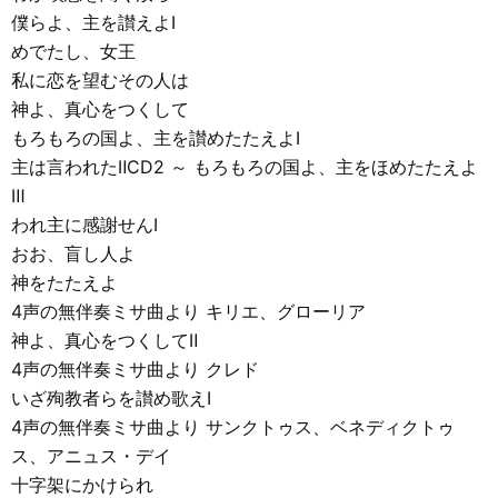
僕らよ、主を讃えよⅠ
めでたし、女王
私に恋を望むその人は
神よ、真心をつくして
もろもろの国よ、主を讃めたたえよⅠ
主は言われたⅡCD2 ～ もろもろの国よ、主をほめたたえよ
Ⅲ
われ主に感謝せんⅠ
おお、盲し人よ
神をたたえよ
4声の無伴奏ミサ曲より キリエ、グローリア
神よ、真心をつくしてⅡ
4声の無伴奏ミサ曲より クレド
いざ殉教者らを讃め歌えⅠ
4声の無伴奏ミサ曲より サンクトゥス、ベネディクトゥ
ス、アニュス・デイ
十字架にかけられ