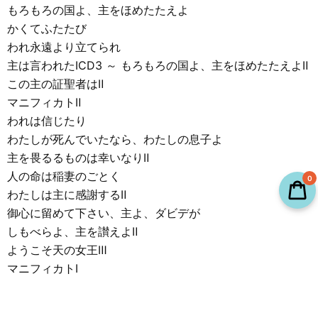
もろもろの国よ、主をほめたたえよ
かくてふたたび
われ永遠より立てられ
主は言われたⅠCD3 ～ もろもろの国よ、主をほめたたえよⅡ
この主の証聖者はⅡ
マニフィカトⅡ
われは信じたり
わたしが死んでいたなら、わたしの息子よ
主を畏るるものは幸いなりⅡ
人の命は稲妻のごとく
0
わたしは主に感謝するⅡ
御心に留めて下さい、主よ、ダビデが
しもべらよ、主を讃えよⅡ
ようこそ天の女王Ⅲ
マニフィカトⅠ