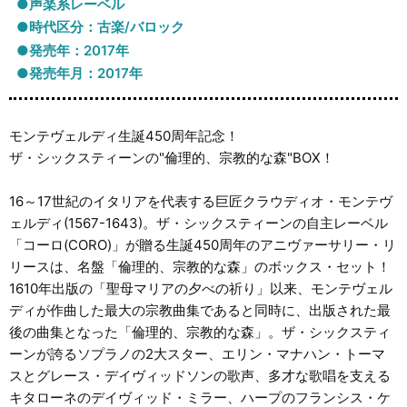
●声楽系レーベル
●時代区分：古楽/バロック
●発売年：2017年
●発売年月：2017年
モンテヴェルディ生誕450周年記念！
ザ・シックスティーンの"倫理的、宗教的な森"BOX！
16～17世紀のイタリアを代表する巨匠クラウディオ・モンテヴ
ェルディ(1567-1643)。ザ・シックスティーンの自主レーベル
「コーロ(CORO)」が贈る生誕450周年のアニヴァーサリー・リ
リースは、名盤「倫理的、宗教的な森」のボックス・セット！
1610年出版の「聖母マリアの夕べの祈り」以来、モンテヴェル
ディが作曲した最大の宗教曲集であると同時に、出版された最
後の曲集となった「倫理的、宗教的な森」。ザ・シックスティ
ーンが誇るソプラノの2大スター、エリン・マナハン・トーマ
スとグレース・デイヴィッドソンの歌声、多才な歌唱を支える
キタローネのデイヴィッド・ミラー、ハープのフランシス・ケ