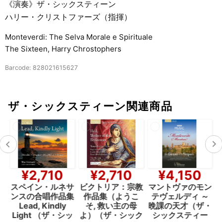
《演奏》ザ・シックスティーン
ハリー・クリストファーズ（指揮）
Monteverdi: The Selva Morale e Spirituale
The Sixteen, Harry Chrostophers
Barcode: 828021615627
ザ・シックスティーン関連商品
¥2,710
¥2,710
¥4,150
：
スペイン・ルネサ
ビクトリア：宗教
マントヴァのモン
.
ンスの合唱作品集
作品集（ようこ
テヴェルディ ～
ィ
Lead, Kindly
そ, 救い主の母
晩課の天才（ザ・
ク
Light （ザ・シッ
よ）（ザ・シック
シックスティー