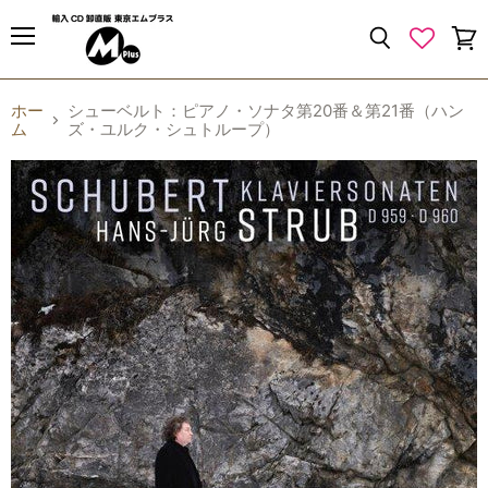
{{currency}}{{discount}} undefined
メ
検
カ
ニ
索
ー
View Cart
ュ
す
ト
ー
ホー
シューベルト：ピアノ・ソナタ第20番＆第21番（ハン
る
を
ム
ズ・ユルク・シュトループ）
見
る