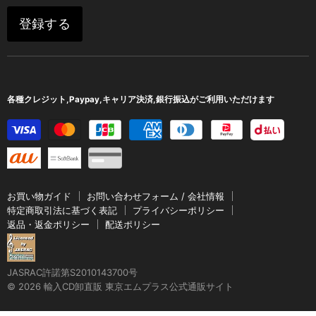
注目新譜
さ
て
Nostalgia
登録する
い
く
最近入荷
Onyx
だ
タイムセール
Signum
さ
い
Tactus
各種クレジット,Paypay,キャリア決済,銀行振込がご利用いただけます
お買い物ガイド
お問い合わせフォーム / 会社情報
特定商取引法に基づく表記
プライバシーポリシー
返品・返金ポリシー
配送ポリシー
JASRAC許諾第S2010143700号
© 2026 輸入CD卸直販 東京エムプラス公式通販サイト