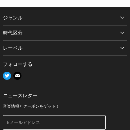
ジャンル
交響曲
時代区分
管弦楽曲
古楽/バロック
協奏曲
レーベル
古典派
室内楽曲
取扱レーベル一覧
ロマン派
ピアノ曲
フォローする
Analogphonic
後期ロマン派/近代
器楽曲
Twitter
E
Audax
20世紀以降
声楽曲/歌曲
で
メ
Bastille Musique
オペラ
見
ー
Coro
ニュースレター
つ
ル
吹奏楽/管楽器
Da Vinci Classics
け
で
音楽情報とクーポンをゲット！
ジャズ
Indesens
て
見
日本語解説付き選択可
く
つ
Kairos
Eメールアドレス
全レーベル一覧
だ
け
NIFC