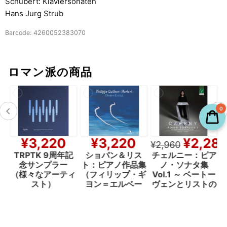
Schubert: Klaviersonaten
Hans Jurg Strub
Barcode: 4260052383070
ロマン派の商品
0
¥3,220
¥3,220
¥2,28
¥2,960
家
TRPTK 9周年記
ショパン＆リス
チェルニー：ピア
念サンプラー
ト：ピアノ作品集
ノ・ソナタ集
キ
（様々なアーティ
（フィリップ・ギ
Vol.1 ～ ベートー
ハ
スト）
ヨン＝エルベー
ヴェンとリストの
ル）
間（佐伯香織）